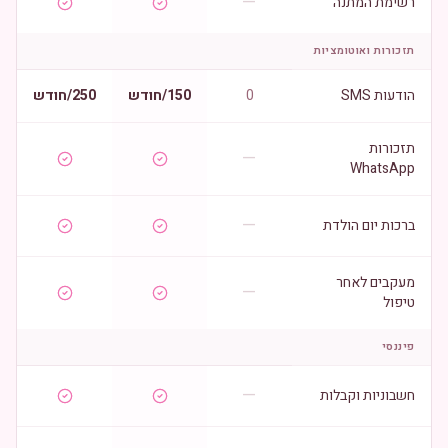
—
רשימת המתנה
תזכורות ואוטומציות
הודעות SMS
0
150/חודש
250/חודש
תזכורות
—
WhatsApp
—
ברכות יום הולדת
מעקבים לאחר
—
טיפול
פיננסי
—
חשבוניות וקבלות