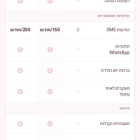
—
רשימת המתנה
תזכורות ואוטומציות
הודעות SMS
0
150/חודש
250/חודש
תזכורות
—
WhatsApp
—
ברכות יום הולדת
מעקבים לאחר
—
טיפול
פיננסי
—
חשבוניות וקבלות