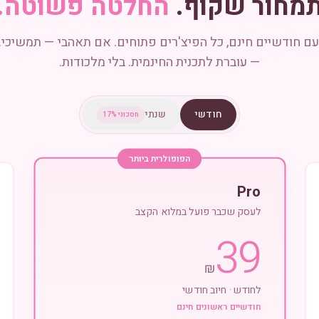
מחור שקוף.
החלטה פשוטה.
עם חודשיים חינם, כל הפיצ'רים פתוחים. אם תאהבי — תמשיכי.
— עוברת לתכנית החינמית. בלי מלכודות.
חודשי
שנתי
חסכוני 17%
הפופולרית ביותר
Pro
לעסק שכבר פועל במלוא הקצב
39
₪
לחודש · חיוב חודשי
חודשיים ראשונים חינם